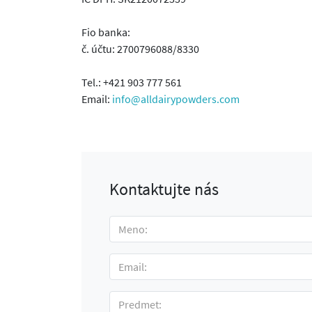
Fio banka:
č. účtu: 2700796088/8330
Tel.: +421 903 777 561
Email:
info@alldairypowders.com
Kontaktujte nás
Meno:
Email:
Predmet: