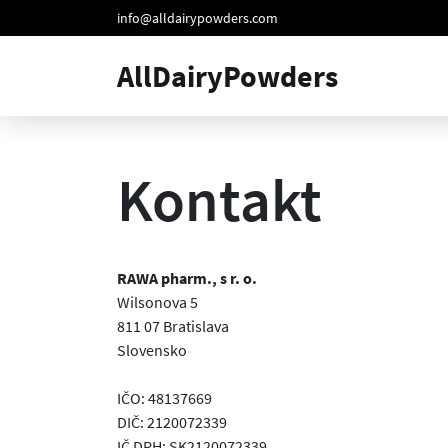
info@alldairypowders.com
AllDairyPowders
Kontakt
RAWA pharm., s r. o.
Wilsonova 5
811 07 Bratislava
Slovensko
IČO: 48137669
DIČ: 2120072339
IČ DPH: SK2120072339